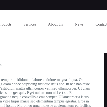
Products
Services
About Us
News
Contac
s
d tempor incididunt ut labore et dolore magna aliqua. Odio
 diam donec adipiscing tristique risus nec. In hac habitasse
estibulum mattis ullamcorper velit sed ullamcorper. Ut diam
ies integer quis. Eget nullam non nisi est sit. Elit
 gravida neque convallis a cras semper. Ullamcorper a lacus
. In vitae turpis massa sed elementum tempus egestas. Eros in
nc mi ipsum. Morbi leo urna molestie at elementum eu facilisis