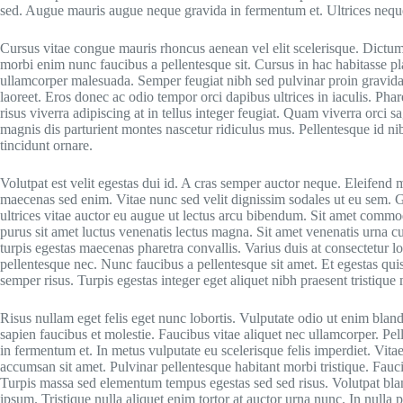
sed. Augue mauris augue neque gravida in fermentum et. Ultrices neq
Cursus vitae congue mauris rhoncus aenean vel elit scelerisque. Dictumst
morbi enim nunc faucibus a pellentesque sit. Cursus in hac habitasse pla
ullamcorper malesuada. Semper feugiat nibh sed pulvinar proin gravida
laoreet. Eros donec ac odio tempor orci dapibus ultrices in iaculis. Pha
risus viverra adipiscing at in tellus integer feugiat. Quam viverra orci sa
magnis dis parturient montes nascetur ridiculus mus. Pellentesque id ni
tincidunt ornare.
Volutpat est velit egestas dui id. A cras semper auctor neque. Eleifend m
maecenas sed enim. Vitae nunc sed velit dignissim sodales ut eu sem. Gr
ultrices vitae auctor eu augue ut lectus arcu bibendum. Sit amet commo
purus sit amet luctus venenatis lectus magna. Sit amet venenatis urna c
turpis egestas maecenas pharetra convallis. Varius duis at consectetur
pellentesque nec. Nunc faucibus a pellentesque sit amet. Et egestas qui
semper risus. Turpis egestas integer eget aliquet nibh praesent tristique
Risus nullam eget felis eget nunc lobortis. Vulputate odio ut enim bla
sapien faucibus et molestie. Faucibus vitae aliquet nec ullamcorper. Pe
in fermentum et. In metus vulputate eu scelerisque felis imperdiet. Vit
accumsan sit amet. Pulvinar pellentesque habitant morbi tristique. Fau
Turpis massa sed elementum tempus egestas sed sed risus. Volutpat bland
ipsum. Tristique nulla aliquet enim tortor at auctor urna nunc. In nulla po